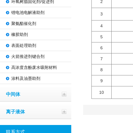
环氧树脂固化剂/促进剂
2
锂电池电解液助剂
3
聚氨酯催化剂
4
橡胶助剂
5
表面处理助剂
6
火箭推进剂键合剂
7
高浓度含酚废水吸附材料
8
涂料及油墨助剂
9
10
中间体
离子液体
联系方式